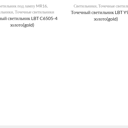
ветильник под лампу MR16
,
Светильники
,
Точечные светил
ильники
,
Точечные светильники
Точечный светильник LBT Y
ный светильник LBT C6505-4
золото(gold)
золото(gold)