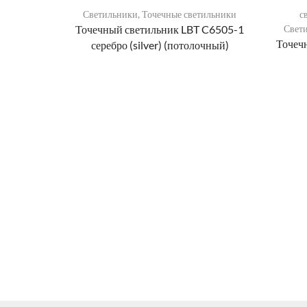
Светильники
,
Точечные светильники
с
Точечный светильник LBT C6505-1
Свет
Точеч
серебро (silver) (потолочный)